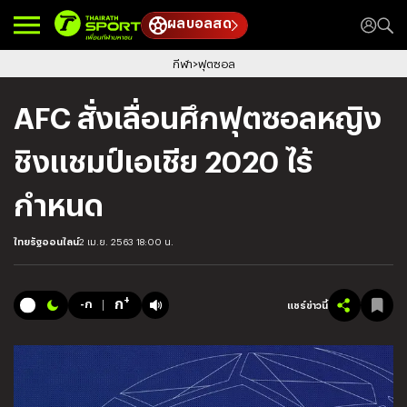
ผลบอลสด
กีฬา
ฟุตซอล
AFC สั่งเลื่อนศึกฟุตซอลหญิง
ชิงแชมป์เอเชีย 2020 ไร้
กำหนด
ไทยรัฐออนไลน์
2 เม.ย. 2563 18:00 น.
+
ก
-ก
แชร์ข่าวนี้