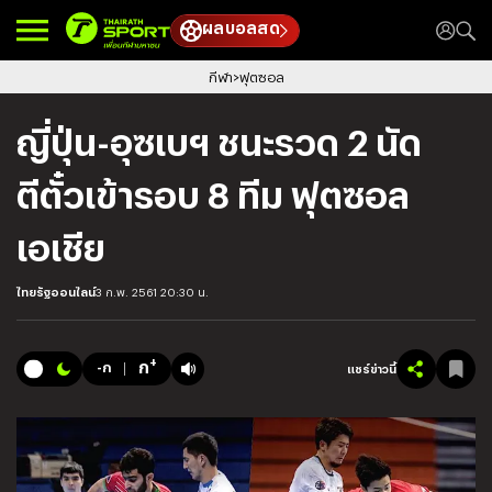
ผลบอลสด
กีฬา
ฟุตซอล
ญี่ปุ่น-อุซเบฯ ชนะรวด 2 นัด
ตีตั๋วเข้ารอบ 8 ทีม ฟุตซอล
เอเชีย
ไทยรัฐออนไลน์
3 ก.พ. 2561 20:30 น.
+
ก
-ก
แชร์ข่าวนี้