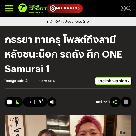
ผลบอลสด
กีฬา
ไฟท์สปอร์ต
มวยไทย
ภรรยา ทาเครุ โพสต์ถึงสามี
หลังชนะน็อก รถถัง ศึก ONE
Samurai 1
English version
ไทยรัฐออนไลน์
30 เม.ย. 2569 08:43 น.
+
ก
-ก
แชร์ข่าวนี้