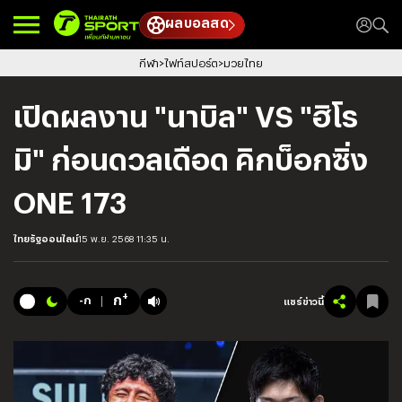
ผลบอลสด
กีฬา
ไฟท์สปอร์ต
มวยไทย
เปิดผลงาน "นาบิล" VS "ฮิโร
มิ" ก่อนดวลเดือด คิกบ็อกซิ่ง
ONE 173
ไทยรัฐออนไลน์
15 พ.ย. 2568 11:35 น.
+
ก
-ก
แชร์ข่าวนี้