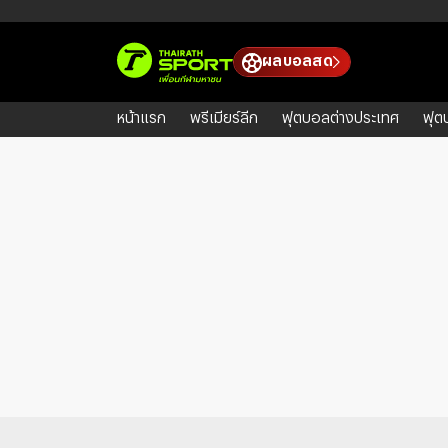
ผลบอลสด
หน้าแรก
พรีเมียร์ลีก
ฟุตบอลต่างประเทศ
ฟุต