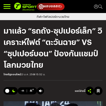
ผลบอลสด
กีฬา
ไฟท์สปอร์ต
มวยไทย
มาแล้ว “รถถัง-ซุปเปอร์เล็ก” วิ
เคราะห์ไฟต์ “ตะวันฉาย” VS
“ซุปเปอร์บอน” ป้องกันแชมป์
โลกมวยไทย
ไทยรัฐออนไลน์
23 ม.ค. 2568 15:52 น.
+
ก
-ก
แชร์ข่าวนี้