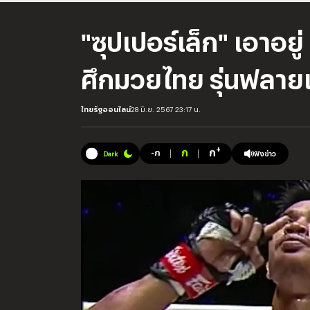
"ซุปเปอร์เล็ก" เอาอยู
ศึกมวยไทย รุ่นฟลาย
ไทยรัฐออนไลน์
28 มิ.ย. 2567 23:17 น.
+
ก
ก
-ก
Dark
ฟังข่าว