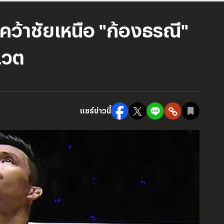
่ คว้าชัยเหนือ "ก้องธรณี"
เวต
แชร์ข่าวนี้