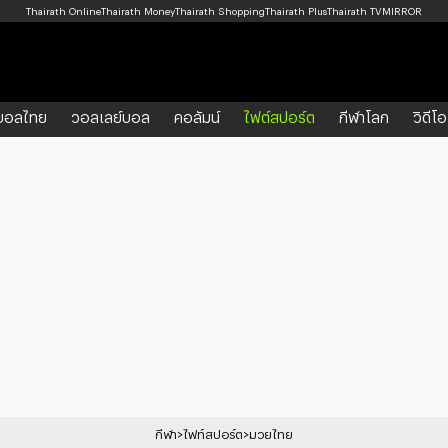
Thairath Online
Thairath Money
Thairath Shopping
Thairath Plus
Thairath TV
MIRROR
บอลไทย
วอลเลย์บอล
คอลัมน์
ไฟต์สปอร์ต
กีฬาโลก
วิดีโอ
กีฬา
ไฟท์สปอร์ต
มวยไทย