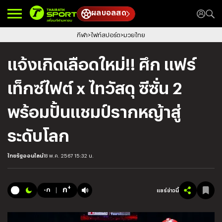
ผลบอลสด
กีฬา
ไฟท์สปอร์ต
มวยไทย
แจ้งเกิดเลือดใหม่!! ศึก แฟร์
เท็กซ์ไฟต์ x ไทวัสดุ ซีซั่น 2
พร้อมปั้นแชมป์รากหญ้าสู่
ระดับโลก
ไทยรัฐออนไลน์
18 พ.ค. 2567 15:32 น.
+
ก
-ก
แชร์ข่าวนี้