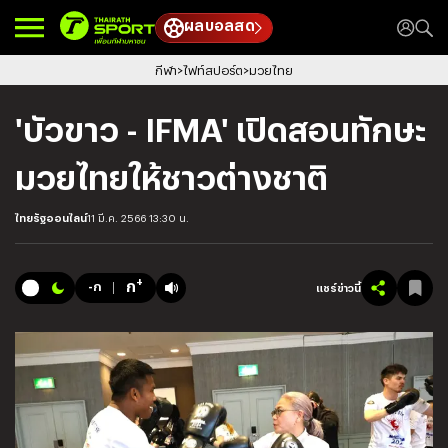
ผลบอลสด
กีฬา
ไฟท์สปอร์ต
มวยไทย
'บัวขาว - IFMA' เปิดสอนทักษะ
มวยไทยให้ชาวต่างชาติ
ไทยรัฐออนไลน์
11 มี.ค. 2566 13:30 น.
+
ก
-ก
แชร์ข่าวนี้