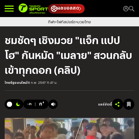
ผลบอลสด
กีฬา
ไฟท์สปอร์ต
มวยไทย
ชมชัดๆ เชิงมวย "แจ็ก แปป
โฮ" กันหมัด "เมลาย" สวนกลับ
เข้าทุกดอก (คลิป)
ไทยรัฐออนไลน์
18 ก.พ. 2567 11:47 น.
+
ก
-ก
แชร์ข่าวนี้