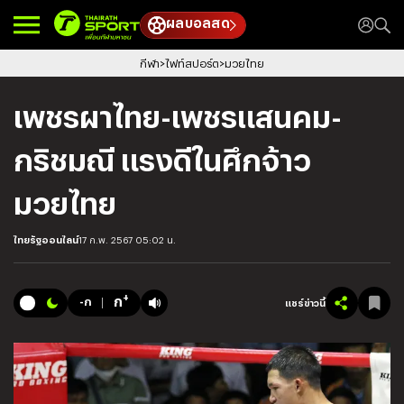
ผลบอลสด
กีฬา
ไฟท์สปอร์ต
มวยไทย
เพชรผาไทย-เพชรแสนคม-
กริชมณี แรงดีในศึกจ้าว
มวยไทย
ไทยรัฐออนไลน์
17 ก.พ. 2567 05:02 น.
+
ก
-ก
แชร์ข่าวนี้