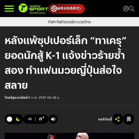
ผลบอลสด
กีฬา
ไฟท์สปอร์ต
มวยไทย
หลังแพ้ซุปเปอร์เล็ก “ทาเครุ”
ยอดนักสู้ K-1 แจ้งข่าวร้ายซ้ำ
สอง ทำแฟนมวยญี่ปุ่นส่อใจ
สลาย
ไทยรัฐออนไลน์
16 ก.พ. 2567 09:08 น.
+
ก
-ก
แชร์ข่าวนี้