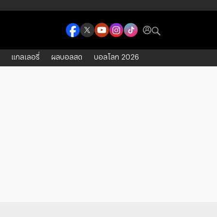
แกลเลอรี่
ผลบอลสด
บอลโลก 2026