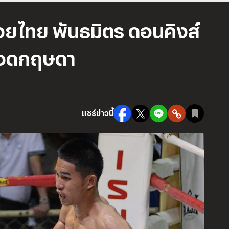
มวยไทย พันธมิตร ดอนคิงส์
ะยอดกฤษดา
แชร์ข่าวนี้