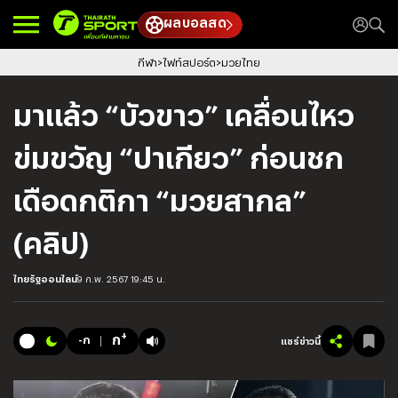
ผลบอลสด
กีฬา
ไฟท์สปอร์ต
มวยไทย
มาแล้ว “บัวขาว” เคลื่อนไหว
ข่มขวัญ “ปาเกียว” ก่อนชก
เดือดกติกา “มวยสากล”
(คลิป)
ไทยรัฐออนไลน์
9 ก.พ. 2567 19:45 น.
+
ก
-ก
แชร์ข่าวนี้