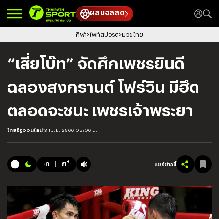
ผลบอลสด
กีฬา
ไฟท์สปอร์ต
มวยไทย
“เสี่ยโบ๊ท” จัดศึกเพชรยินดี
ฉลองสงกรานต์ โฟร์วิน มีฮึด
ตลอดจะชนะ เพชรเจ้าพระยา
ไทยรัฐออนไลน์
13 เม.ย. 2566 05:06 น.
+
ก
-ก
แชร์ข่าวนี้