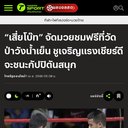
ผลบอลสด
กีฬา
ไฟท์สปอร์ต
มวยไทย
“เสี่ยโบ๊ท” จัดมวยชมฟรีที่วัด
ป่าวังน้ำเย็น ชูเจริญแรงเชียร์ดี
จะชนะกัปปิตันสนุก
ไทยรัฐออนไลน์
11 เม.ย. 2566 05:08 น.
+
ก
-ก
แชร์ข่าวนี้