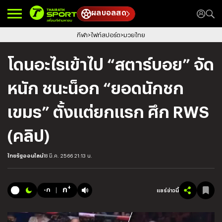
ผลบอลสด
กีฬา
ไฟท์สปอร์ต
มวยไทย
โดนอะไรเข้าไป “สตาร์บอย” จัด
หนัก ชนะน็อก “ยอดนักชก
เขมร” ตั้งแต่ยกแรก ศึก RWS
(คลิป)
ไทยรัฐออนไลน์
18 มี.ค. 2566 21:13 น.
+
ก
-ก
แชร์ข่าวนี้