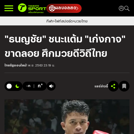
ผลบอลสด
กีฬา
ไฟท์สปอร์ต
มวยไทย
"ธนญชัย" ชนะแต้ม "เก่งกาจ"
ขาดลอย ศึกมวยดีวิถีไทย
ไทยรัฐออนไลน์
1 พ.ย. 2563 23:19 น.
+
ก
-ก
แชร์ข่าวนี้