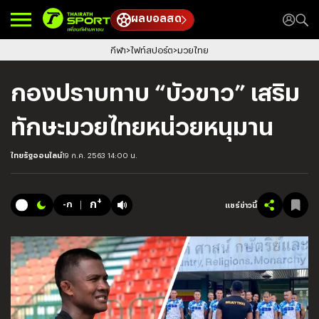
ผลบอลสด
กีฬา
ไฟท์สปอร์ต
มวยไทย
กองปราบทาบ “บัวขาว” เสริม
ทักษะมวยไทยหน่วยหนุมาน
ไทยรัฐออนไลน์
19 ก.ค. 2563 14:00 น.
+
ก
-ก
แชร์ข่าวนี้