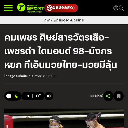
ผลบอลสด
กีฬา
ไฟท์สปอร์ต
มวยไทย
คมเพชร ศิษย์สารวัตรเสือ–
เพชรดำ ไดมอนด์ 98–มังกร
หยก ทีเอ็นมวยไทย–มวยมีลุ้น
ไทยรัฐออนไลน์
19 ก.ค. 2563 05:01 น.
+
ก
-ก
แชร์ข่าวนี้