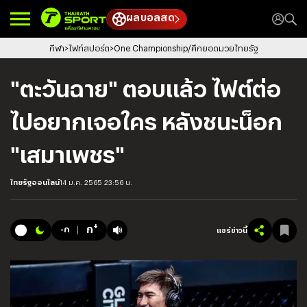
ผลบอลสด
กีฬา
ไฟท์สปอร์ต
One Championship/ศึกยอดมวยไทยรัฐ
"ตะวันฉาย" ตอบแล้ว ไฟต์ต่อ
ไปอยากเจอใคร หลังชนะน็อก
"เสมาเพชร"
ไทยรัฐออนไลน์
14 ม.ค. 2565 23:56 น.
+
ก
-ก
แชร์ข่าวนี้