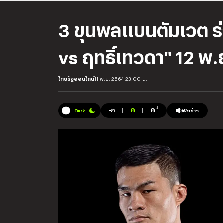
3 ขุนพลแบนตัมเวต ร
vs ฤทธิ์เทวดา" 12 พ.ย
ไทยรัฐออนไลน์
11 พ.ย. 2564 23:00 น.
+
ก
ก
-ก
Dark
ฟังข่าว