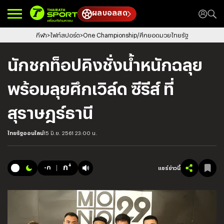
ผลบอลสด
กีฬา
ไฟท์สปอร์ต
One Championship/ศึกยอดมวยไทยรัฐ
นักชกท็อปคิงชั่งน้ำหนักฉลุย
พร้อมลุยศึกเวิล์ด ซีรีส์ ที่
สุราษฎร์ธานี
ไทยรัฐออนไลน์
15 มิ.ย. 2561 23:00 น.
+
ก
-ก
แชร์ข่าวนี้