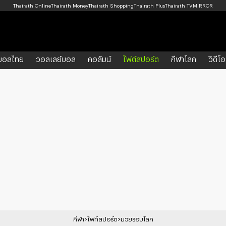
Thairath Online
Thairath Money
Thairath Shopping
Thairath Plus
Thairath TV
MIRROR
บอลไทย
วอลเลย์บอล
คอลัมน์
ไฟต์สปอร์ต
กีฬาโลก
วิดีโอ
กีฬา
ไฟท์สปอร์ต
มวยรอบโลก