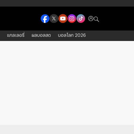
แกลเลอรี่
ผลบอลสด
บอลโลก 2026