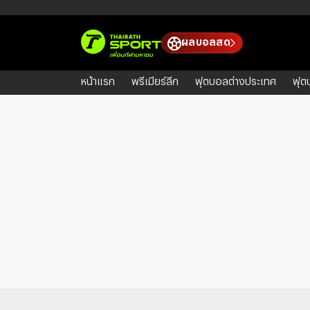
ผลบอลสด
หน้าแรก
พรีเมียร์ลีก
ฟุตบอลต่างประเทศ
ฟุต