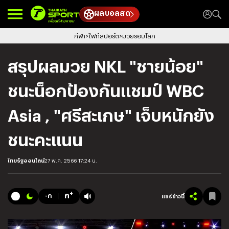
ผลบอลสด
กีฬา
ไฟท์สปอร์ต
มวยรอบโลก
สรุปผลมวย NKL "ชายน้อย"
ชนะน็อกป้องกันแชมป์ WBC
Asia , "ศรีสะเกษ" เจ็บหนักยัง
ชนะคะแนน
ไทยรัฐออนไลน์
27 พ.ค. 2566 17:24 น.
+
ก
-ก
แชร์ข่าวนี้