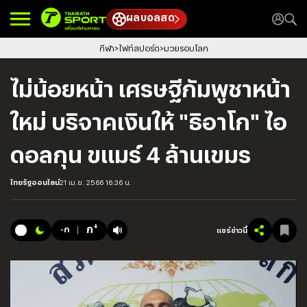
ผลบอลสด
กีฬา
ไฟท์สปอร์ต
มวยรอบโลก
ไม่น้อยหน้า เศรษฐีกัมพูชาหน้า
ใหม่ บริจาคเงินให้ "ธิอาโก" ไอ
ดอลกุน ขแมร์ 4 ล้านเขมร
ไทยรัฐออนไลน์
21 เม.ย. 2566 16:36 น.
+
ก
-ก
แชร์ข่าวนี้