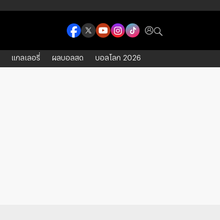
แกลเลอรี่
ผลบอลสด
บอลโลก 2026