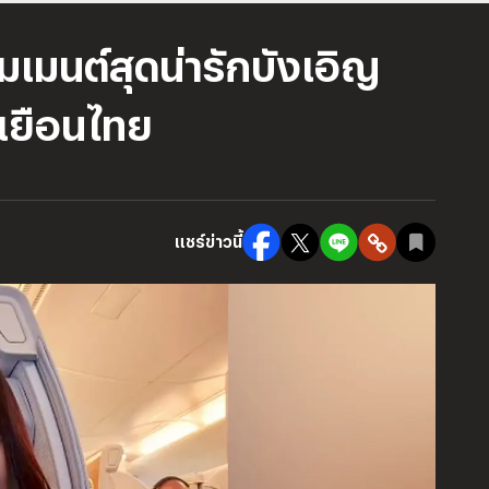
โมเมนต์สุดน่ารักบังเอิญ
นเยือนไทย
แชร์ข่าวนี้