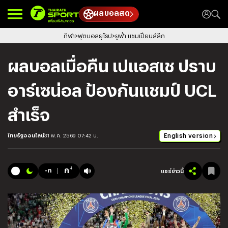
ผลบอลสด
กีฬา
ฟุตบอลยุโรป
ยูฟ่า แชมเปียนส์ลีก
ผลบอลเมื่อคืน เปแอสเช ปราบ
อาร์เซน่อล ป้องกันแชมป์ UCL
สำเร็จ
English version
ไทยรัฐออนไลน์
31 พ.ค. 2569 07:42 น.
+
ก
-ก
แชร์ข่าวนี้