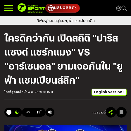
ผลบอลสด
กีฬา
ฟุตบอลยุโรป
ยูฟ่า แชมเปียนส์ลีก
ใครดีกว่ากัน เปิดสถิติ "ปารีส
แซงต์ แชร์กแมง" VS
"อาร์เซนอล" ยามเจอกันใน "ยู
ฟ่า แชมเปียนส์ลีก"
English version
ไทยรัฐออนไลน์
7 พ.ค. 2569 16:15 น.
+
ก
-ก
แชร์ข่าวนี้