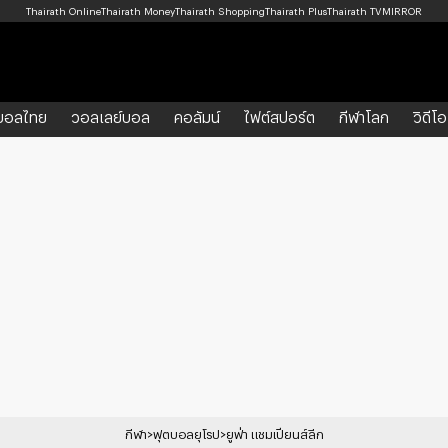
Thairath Online
Thairath Money
Thairath Shopping
Thairath Plus
Thairath TV
MIRROR
บอลไทย
วอลเลย์บอล
คอลัมน์
ไฟต์สปอร์ต
กีฬาโลก
วิดีโอ
กีฬา
ฟุตบอลยุโรป
ยูฟ่า แชมเปียนส์ลีก