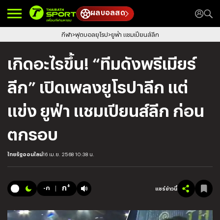
ผลบอลสด
กีฬา
ฟุตบอลยุโรป
ยูฟ่า แชมเปียนส์ลีก
เกิดอะไรขึ้น! “ทีมดังพรีเมียร์
ลีก” เปิดเพลงยูโรปาลีก แต่
แข่ง ยูฟ่า แชมเปียนส์ลีก ก่อน
ตกรอบ
ไทยรัฐออนไลน์
16 เม.ย. 2568 10:38 น.
+
ก
-ก
แชร์ข่าวนี้