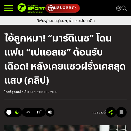
ผลบอลสด
กีฬา
ฟุตบอลยุโรป
ยูฟ่า แชมเปียนส์ลีก
ไอ้ลูกหมา! “มาร์ติเนซ” โดน
แฟน “เปแอสเช” ต้อนรับ
เดือด! หลังเคยแซวฝรั่งเศสสุด
แสบ (คลิป)
ไทยรัฐออนไลน์
10 เม.ย. 2568 09:20 น.
+
ก
-ก
แชร์ข่าวนี้