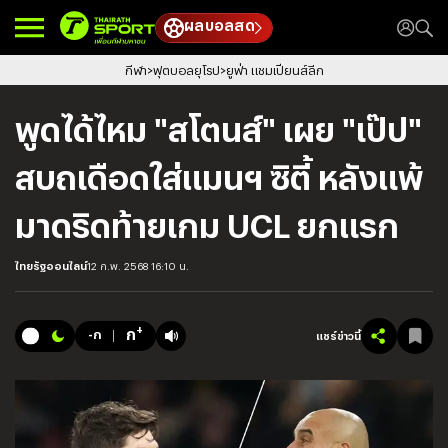
ผลบอลสด
กีฬา
ฟุตบอลยุโรป
ยูฟ่า แชมเปียนส์ลีก
พูดได้ไหม "สโตนส์" เผย "เป๊ป"
สบถเดือดใส่แมนฯ ซิตี้ หลังแพ้
มาดริดท้ายเกม UCL ยกแรก
ไทยรัฐออนไลน์
12 ก.พ. 2568 16:10 น.
+
ก
-ก
แชร์ข่าวนี้