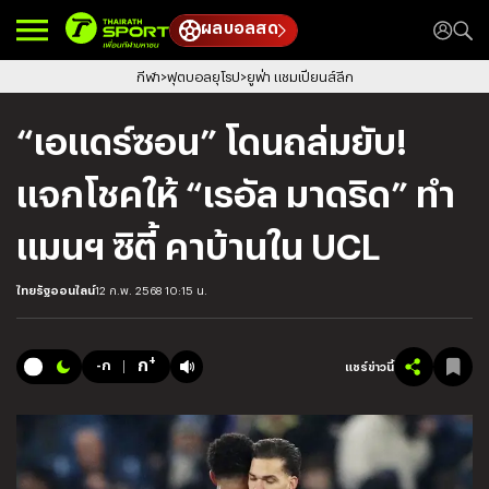
ผลบอลสด
กีฬา
ฟุตบอลยุโรป
ยูฟ่า แชมเปียนส์ลีก
“เอแดร์ซอน” โดนถล่มยับ!
แจกโชคให้ “เรอัล มาดริด” ทำ
แมนฯ ซิตี้ คาบ้านใน UCL
ไทยรัฐออนไลน์
12 ก.พ. 2568 10:15 น.
+
ก
-ก
แชร์ข่าวนี้