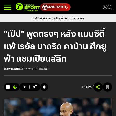
ผลบอลสด
กีฬา
ฟุตบอลยุโรป
ยูฟ่า แชมเปียนส์ลีก
"เป๊ป" พูดตรงๆ หลัง แมนซิตี้
แพ้ เรอัล มาดริด คาบ้าน ศึกยู
ฟ่า แชมเปียนส์ลีก
ไทยรัฐออนไลน์
12 ก.พ. 2568 06:46 น.
+
ก
-ก
แชร์ข่าวนี้