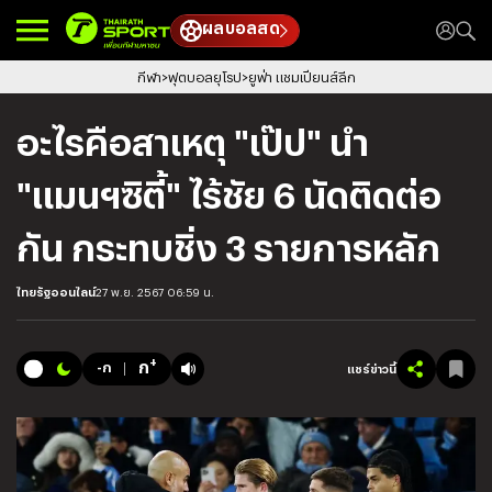
ผลบอลสด
กีฬา
ฟุตบอลยุโรป
ยูฟ่า แชมเปียนส์ลีก
อะไรคือสาเหตุ "เป๊ป" นำ
"แมนฯซิตี้" ไร้ชัย 6 นัดติดต่อ
กัน กระทบชิ่ง 3 รายการหลัก
ไทยรัฐออนไลน์
27 พ.ย. 2567 06:59 น.
+
ก
-ก
แชร์ข่าวนี้