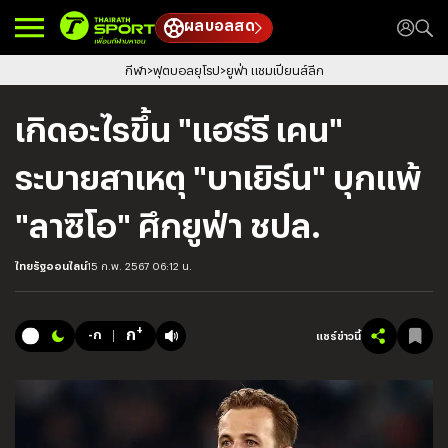
ผลบอลสด
กีฬา
ฟุตบอลยุโรป
ยูฟ่า แชมเปียนส์ลีก
เกิดอะไรขึ้น "แฮร์รี เคน"
ระบายสาเหตุ "บาเยิร์น" บุกแพ้
"ลาซิโอ" ศึกยูฟ่า ชปล.
ไทยรัฐออนไลน์
15 ก.พ. 2567 06:12 น.
+
ก
-ก
แชร์ข่าวนี้