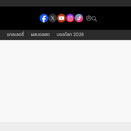
แกลเลอรี่
ผลบอลสด
บอลโลก 2026