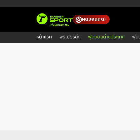
ผลบอลสด
หน้าแรก
พรีเมียร์ลีก
ฟุตบอลต่างประเทศ
ฟุต