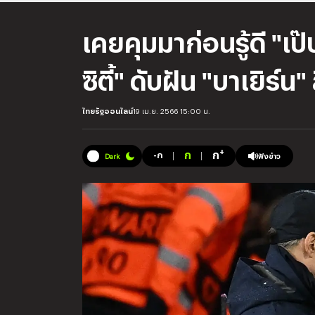
เคยคุมมาก่อนรู้ดี "เป
ซิตี้" ดับฝัน "บาเยิร
ไทยรัฐออนไลน์
19 เม.ย. 2566 15:00 น.
+
ก
ก
-ก
Dark
ฟังข่าว