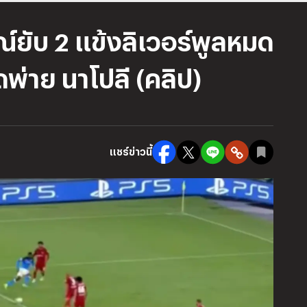
ณ์ยับ 2 แข้งลิเวอร์พูลหมด
พ่าย นาโปลี (คลิป)
แชร์ข่าวนี้