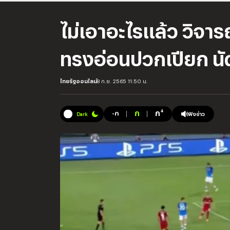
ไม่เอาอะไรแล้ว วิจาร
ทรงอ่อนปวกเปียก นัด
ไทยรัฐออนไลน์
8 ก.ย. 2565 11:50 น.
+
ก
ก
-ก
Dark
ฟังข่าว