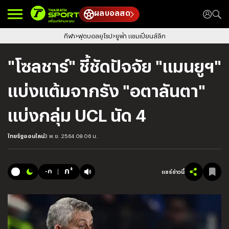
ผลบอลสด
กีฬา
ฟุตบอลยุโรป
ยูฟ่า แชมเปียนส์ลีก
"โซลชาร์" ชี้ชัดปัจจัย "แมนยูฯ"
แบ่งแต้มจากรัง "อตาลันตา"
แบ่งกลุ่ม UCL นัด 4
ไทยรัฐออนไลน์
3 พ.ย. 2564 08:06 น.
+
ก
-ก
แชร์ข่าวนี้