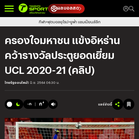
ผลบอลสด
กีฬา
ฟุตบอลยุโรป
ยูฟ่า แชมเปียนส์ลีก
ครองใจมหาชน แข้งอิหร่าน
คว้ารางวัลประตูยอดเยี่ยม
UCL 2020-21 (คลิป)
ไทยรัฐออนไลน์
5 มิ.ย. 2564 06:30 น.
+
ก
-ก
แชร์ข่าวนี้