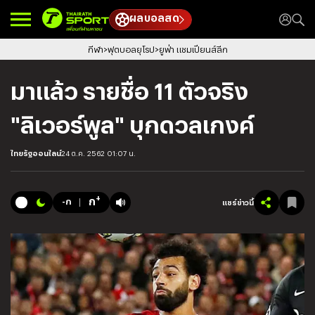
ผลบอลสด
กีฬา
ฟุตบอลยุโรป
ยูฟ่า แชมเปียนส์ลีก
มาแล้ว รายชื่อ 11 ตัวจริง
"ลิเวอร์พูล" บุกดวลเกงค์
ไทยรัฐออนไลน์
24 ต.ค. 2562 01:07 น.
+
ก
-ก
แชร์ข่าวนี้