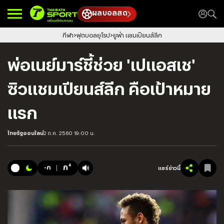
ผลบอลสด
กีฬา
ฟุตบอลยุโรป
ยูฟ่า แชมเปียนส์ลีก
พ่อเนย์มาร์ชี้ช่วย 'เปแอสเช'
ซิวแชมเปียนส์ลีก คือเป้าหมาย
แรก
ไทยรัฐออนไลน์
2 ต.ค. 2560 19:00 น.
+
ก
-ก
แชร์ข่าวนี้