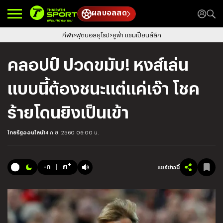
ผลบอลสด
กีฬา
ฟุตบอลยุโรป
ยูฟ่า แชมเปียนส์ลีก
คลอปป์ ปวดขมับ! หงส์เล่น
แบบนี้ต้องชนะแต่แค่เจ๊า โชค
ร้ายโดนยิงเป็นเข้า
ไทยรัฐออนไลน์
14 ก.ย. 2560 06:00 น.
+
ก
-ก
แชร์ข่าวนี้