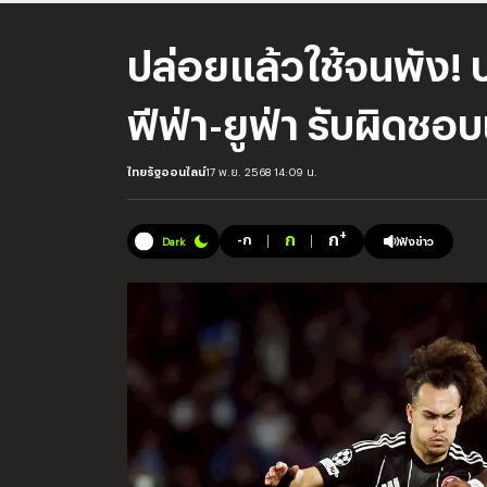
ปล่อยแล้วใช้จนพัง! ป
ฟีฟ่า-ยูฟ่า รับผิดชอบ
ไทยรัฐออนไลน์
17 พ.ย. 2568 14:09 น.
+
ก
ก
-ก
Dark
ฟังข่าว