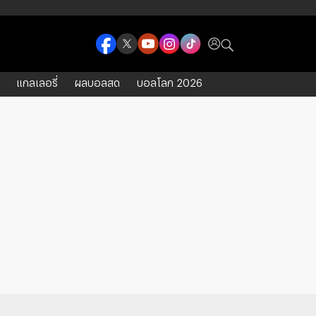
แกลเลอรี่
ผลบอลสด
บอลโลก 2026