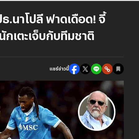
ธ.นาโปลี ฟาดเดือด! จี้
นักเตะเจ็บกับทีมชาติ
แชร์ข่าวนี้