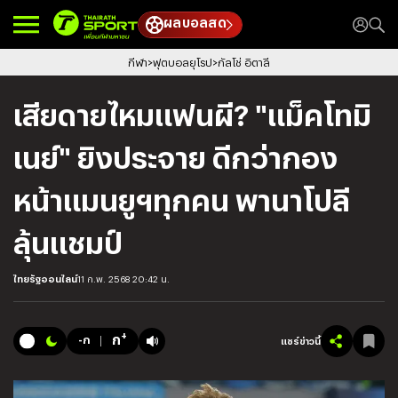
ผลบอลสด
กีฬา
ฟุตบอลยุโรป
กัลโช่ อิตาลี
เสียดายไหมแฟนผี? "แม็คโทมิ
เนย์" ยิงประจาย ดีกว่ากอง
หน้าแมนยูฯทุกคน พานาโปลี
ลุ้นแชมป์
ไทยรัฐออนไลน์
11 ก.พ. 2568 20:42 น.
+
ก
-ก
แชร์ข่าวนี้