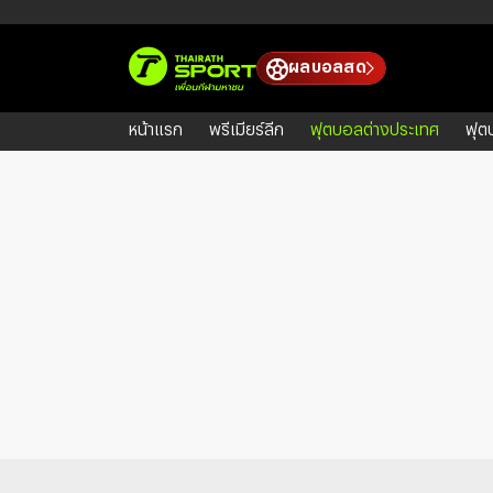
ผลบอลสด
หน้าแรก
พรีเมียร์ลีก
ฟุตบอลต่างประเทศ
ฟุต