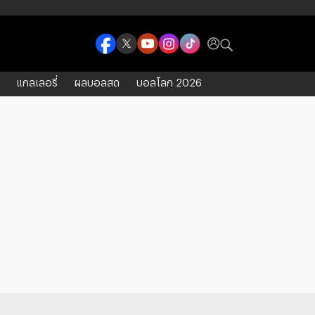
แกลเลอรี่
ผลบอลสด
บอลโลก 2026