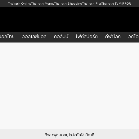
Thairath Online
Thairath Money
Thairath Shopping
Thairath Plus
Thairath TV
MIRROR
บอลไทย
วอลเลย์บอล
คอลัมน์
ไฟต์สปอร์ต
กีฬาโลก
วิดีโอ
กีฬา
ฟุตบอลยุโรป
กัลโช่ อิตาลี