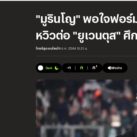
"มูรินโญ" พอใจฟอร์ม
หวิวต่อ "ยูเวนตุส" ศึ
ไทยรัฐออนไลน์
18 ต.ค. 2564 13:21 น.
+
ก
ก
-ก
Dark
ฟังข่าว