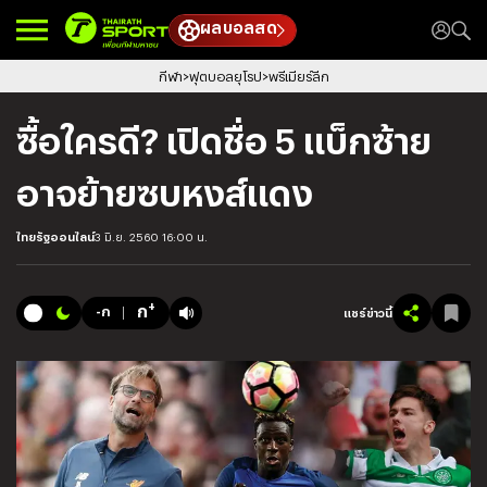
ผลบอลสด
กีฬา
ฟุตบอลยุโรป
พรีเมียร์ลีก
ซื้อใครดี? เปิดชื่อ 5 แบ็กซ้าย
อาจย้ายซบหงส์แดง
ไทยรัฐออนไลน์
3 มิ.ย. 2560 16:00 น.
+
ก
-ก
แชร์ข่าวนี้