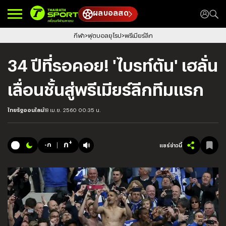
ผลบอลสด
กีฬา
ฟุตบอลยุโรป
พรีเมียร์ลีก
34 ปีที่รอคอย! 'ไบรท์ตัน' เฮลั่น
เลื่อนชั้นสู่พรีเมียร์ลีกทีมแรก
ไทยรัฐออนไลน์
18 เม.ย. 2560 00:35 น.
+
ก
-ก
แชร์ข่าวนี้